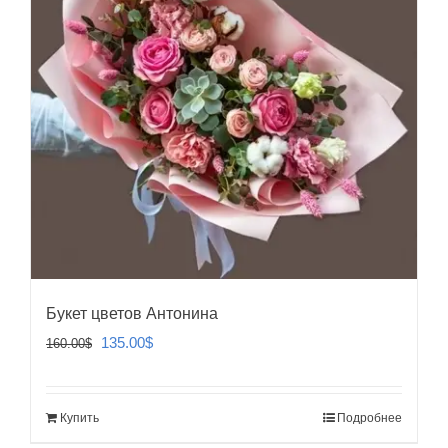
Букет цветов Антонина
Первоначальная
Текущая
135.00
$
160.00
$
цена
цена:
составляла
135.00$.
Купить
Подробнее
160.00$.