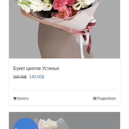
Букет цветов Устинья
Первоначальная
Текущая
140.00
$
260.00
$
цена
цена:
составляла
140.00$.
Купить
Подробнее
260.00$.