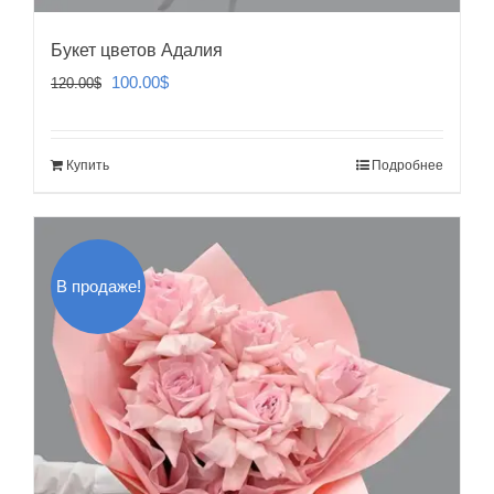
Букет цветов Адалия
Первоначальная
Текущая
100.00
$
120.00
$
цена
цена:
составляла
100.00$.
Купить
Подробнее
120.00$.
В продаже!