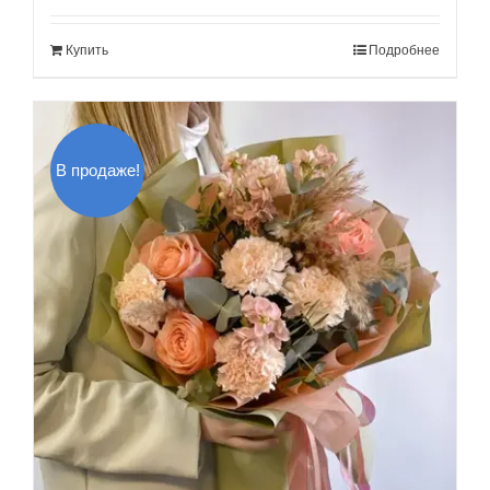
составляла
130.00$.
Купить
Подробнее
150.00$.
В продаже!