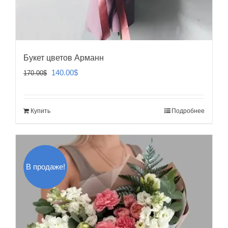
Букет цветов Арманн
Первоначальная
Текущая
140.00
$
170.00
$
цена
цена:
составляла
140.00$.
Купить
Подробнее
170.00$.
В продаже!