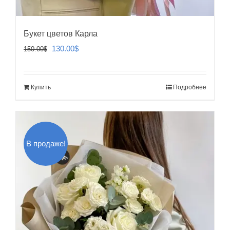
Букет цветов Карла
Первоначальная
Текущая
130.00
$
150.00
$
цена
цена:
составляла
130.00$.
Купить
Подробнее
150.00$.
В продаже!