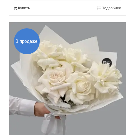
составляла
100.00$.
Купить
Подробнее
130.00$.
В продаже!