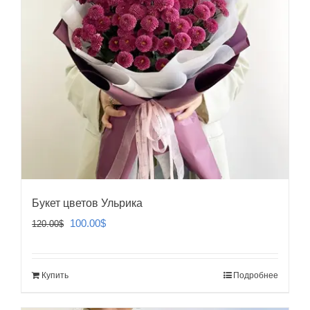
Букет цветов Ульрика
Первоначальная
Текущая
100.00
$
120.00
$
цена
цена:
составляла
100.00$.
Купить
Подробнее
120.00$.