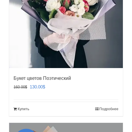
Букет цветов Поэтический
Первоначальная
Текущая
130.00
$
160.00
$
цена
цена:
составляла
130.00$.
Купить
Подробнее
160.00$.