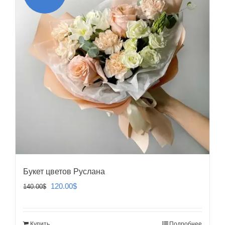
Букет цветов Руслана
Первоначальная
Текущая
120.00
$
140.00
$
цена
цена:
составляла
120.00$.
Купить
Подробнее