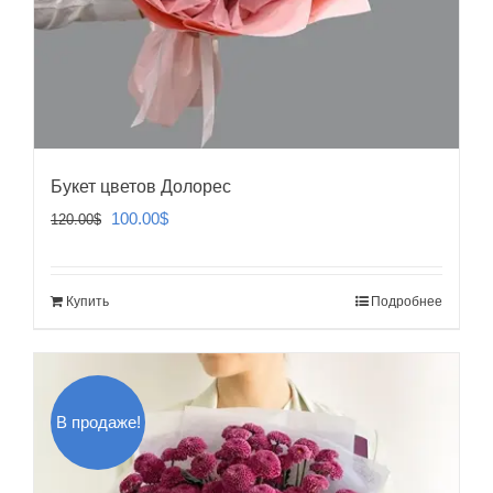
Букет цветов Долорес
Первоначальная
Текущая
100.00
$
120.00
$
цена
цена:
составляла
100.00$.
Купить
Подробнее
120.00$.
В продаже!