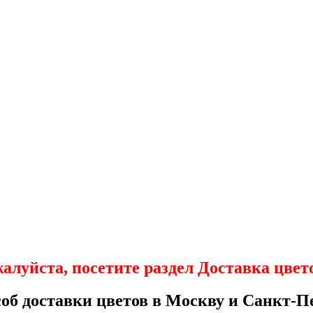
Идеальные подарки для всех!
Воздушные шары, мягкие игрушки
Французские Розы
Очарование старых французских роз
з самых ранних сортов роз, которые начали выр
Шоколад
Соблазнительный
вкус
!
жалуйста, посетите раздел Доставка цве
об доставки цветов в Москву и Санкт-Пе