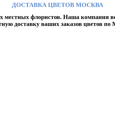
ДОСТАВКА ЦВЕТОВ МОСКВА
х местных флористов. Наша компания вс
тную доставку ваших заказов цветов по 
Цветы
ысококачественные цветы для самых близких люде
Розы
 являются универсальными символами любви и кр
Цветы в Коробке