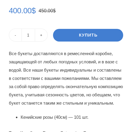
400.00
$
450.00
$
Первоначальная
Текущая
цена
цена:
составляла
400.00$.
КУПИТЬ
Количество
450.00$.
товара
Все букеты доставляются в ремесленной коробке,
101
защищающей от любых погодных условий, и в вазе с
роза
водой. Все наши букеты индивидуальны и составлены
Казань
в соответствии с вашими пожеланиями. Мы оставляем
за собой право определять окончательную композицию
букета, учитывая сезонность цветов, но обещаем, что
букет останется таким же стильным и уникальным.
Кенийские розы (40см) — 101 шт.