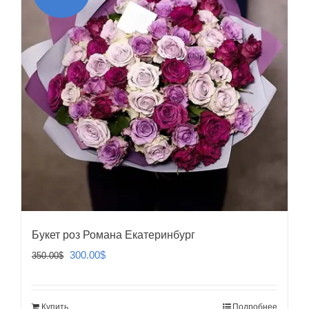
Букет роз Романа Екатеринбург
Первоначальная
Текущая
300.00
$
350.00
$
цена
цена:
составляла
300.00$.
Купить
Подробнее