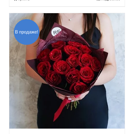
350.00$.
В продаже!