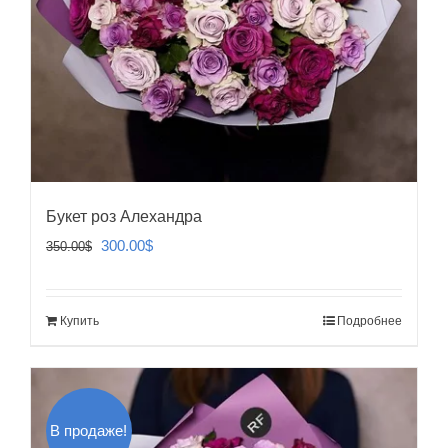
Букет роз Алехандра
Первоначальная
Текущая
300.00
$
350.00
$
цена
цена:
составляла
300.00$.
Купить
Подробнее
350.00$.
В продаже!