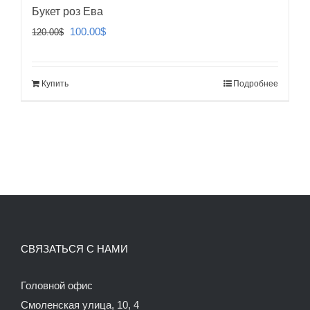
Букет роз Ева
Первоначальная
Текущая
100.00
$
120.00
$
цена
цена:
составляла
100.00$.
Купить
Подробнее
120.00$.
СВЯЗАТЬСЯ С НАМИ
Головной офис
Смоленская улица, 10, 4