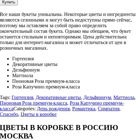
Купить
Все наши букеты уникальны. Некоторые цветы и ингредиенты
являются сезонными и могут быть недоступны прямо сейчас,
поэтому мы оставляем за собой право определить
окончательный состав букета. Однако мы обещаем, что букет
останется стильным и неповторимым. Цена действительна
только для интернет-магазина и может отличаться от цен в
розничных магазинах.
Гортензия
Декоративные цветы
Дельфиниум
Маттиола
Пионовая Роза премиум-класса
Роза Капучино премиум-класса
Tags:
Гортензия
,
Декоративные цветы
,
Дельфиниум
,
Маттиола
,
Пионовая Роза премиум-класса
,
Роза Капучино премиум-
класса
Categories:
День рождения
,
Романтика
,
Симпатия
,
Спасибо
,
Цветы в коробке
ЦВЕТЫ В КОРОБКЕ В РОССИЮ
МОСКВА