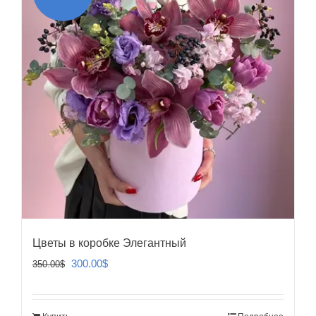
Цветы в коробке Элегантный
Первоначальная
Текущая
300.00
$
350.00
$
цена
цена:
составляла
300.00$.