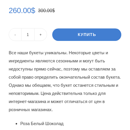
260.00
$
300.00
$
Первоначальная
Текущая
цена
цена:
составляла
260.00$.
КУПИТЬ
Количество
300.00$.
товара
Все наши букеты уникальны. Некоторые цветы и
Цветы
ингредиенты являются сезонными и могут быть
в
недоступны прямо сейчас, поэтому мы оставляем за
коробке
собой право определить окончательный состав букета.
Роксана
Однако мы обещаем, что букет останется стильным и
неповторимым. Цена действительна только для
интернет-магазина и может отличаться от цен в
розничных магазинах.
Роза Белый Шоколад