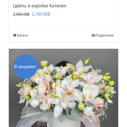
Цветы в коробке Кателин
Первоначальная
Текущая
1,700.00
$
2,000.00
$
цена
цена:
составляла
1,700.00$.
Купить
Подробнее
2,000.00$.
В продаже!