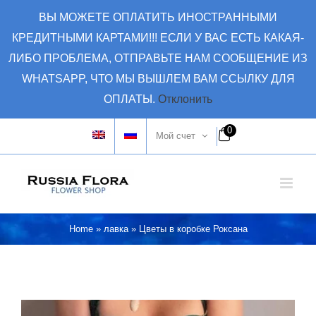
Skip
ВЫ МОЖЕТЕ ОПЛАТИТЬ ИНОСТРАННЫМИ
to
КРЕДИТНЫМИ КАРТАМИ!!! ЕСЛИ У ВАС ЕСТЬ КАКАЯ-
content
ЛИБО ПРОБЛЕМА, ОТПРАВЬТЕ НАМ СООБЩЕНИЕ ИЗ
WHATSAPP, ЧТО МЫ ВЫШЛЕМ ВАМ ССЫЛКУ ДЛЯ
ОПЛАТЫ.
Отклонить
0
Мой счет
Home
»
лавка
»
Цветы в коробке Роксана