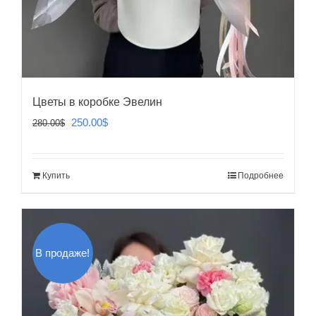
Цветы в коробке Эвелин
Первоначальная
Текущая
250.00
$
280.00
$
цена
цена:
составляла
250.00$.
Купить
Подробнее
280.00$.
В продаже!