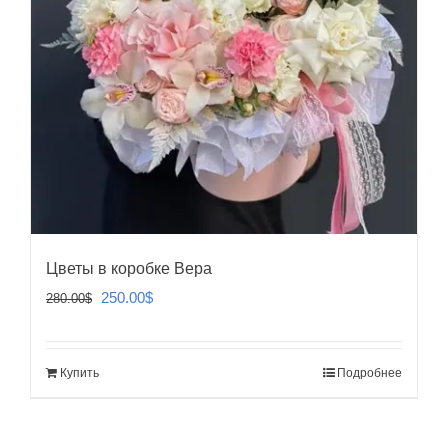
Цветы в коробке Вера
Первоначальная
Текущая
250.00
$
280.00
$
цена
цена:
составляла
250.00$.
Купить
Подробнее
280.00$.