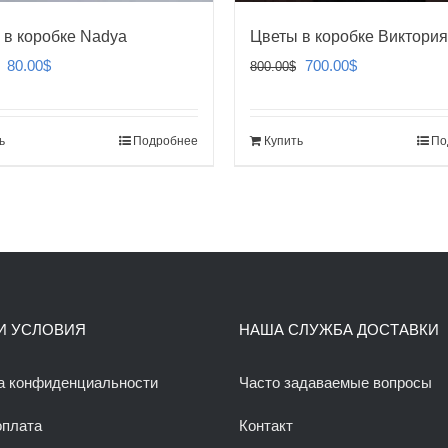
 в коробке Nadya
Цветы в коробке Виктория
Первоначальная
Текущая
Первоначальная
Текущая
80.00
$
700.00
$
800.00
$
цена
цена:
цена
цена:
составляла
80.00$.
составляла
700.00$.
ь
Подробнее
Купить
По
110.00$.
800.00$.
И УСЛОВИЯ
НАША СЛУЖБА ДОСТАВКИ
а конфиденциальности
Часто задаваемые вопросы
оплата
Контакт