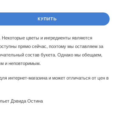
а
а:
тавляла
.00$.
КУПИТЬ
.00$.
. Некоторые цветы и ингредиенты являются
оступны прямо сейчас, поэтому мы оставляем за
нчательный состав букета. Однако мы обещаем,
ым и неповторимым.
для интернет-магазина и может отличаться от цен в
льет Дэвида Остина