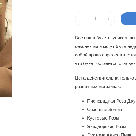
цен
цен
сос
270
Количество
320
товара
Все наши букеты уникальны
Цветы
сезонными и могут быть нед
в
собой право определить око
коробке
что букет останется стильн
Оля
Цена действительна только 
розничных магазинах.
Пионовидная Роза Джу
Сезонная Зелень
Кустовые Розы
Эквадорские Розы
Эустома Алиса Пинк