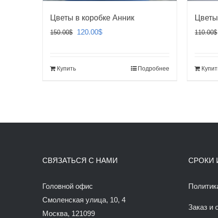
Цветы в коробке Анник
Цветы
Первоначальная
Текущая
120.00
$
150.00
$
110.00
$
цена
цена:
составляла
120.00$.
Купить
Подробнее
Купит
150.00$.
СВЯЗАТЬСЯ С НАМИ
СРОКИ 
Головной офис
Политик
Смоленская улица, 10, 4
Заказ и 
Москва, 121099