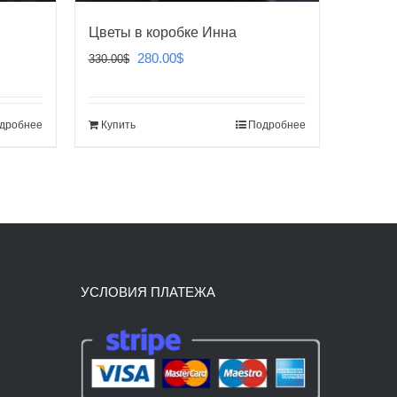
Цветы в коробке Инна
Первоначальная
Текущая
280.00
$
330.00
$
цена
цена:
составляла
280.00$.
дробнее
Купить
Подробнее
330.00$.
УСЛОВИЯ ПЛАТЕЖА