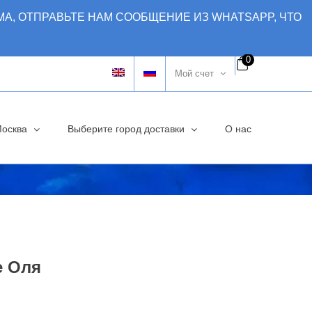
МА, ОТПРАВЬТЕ НАМ СООБЩЕНИЕ ИЗ WHATSAPP, ЧТО
0
Мой счет
Москва
Выберите город доставки
О нас
е Оля
воначальная
кущая