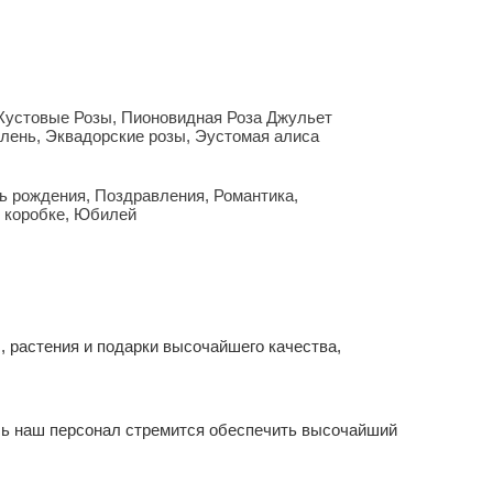
Кустовые Розы
,
Пионовидная Роза Джульет
елень
,
Эквадорские розы
,
Эустомая алиса
ь рождения
,
Поздравления
,
Романтика
,
 коробке
,
Юбилей
 растения и подарки высочайшего качества,
сь наш персонал стремится обеспечить высочайший