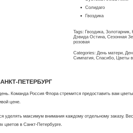
Солидаго
Гвоздика
Tags:
Гвоздика
,
Золотарник
,
Дэвида Остина
,
Сезонная З
розовая
Categories:
День матери
,
Ден
Симпатия
,
Спасибо
,
Цветы в
САНКТ-ПЕТЕРБУРГ
день. Команда Россия Флора стремится предоставить вам цветы,
ивой цене.
мся уделять максимум внимания каждому отдельному заказу. Ве
х цветов в Санкт-Петербурге.