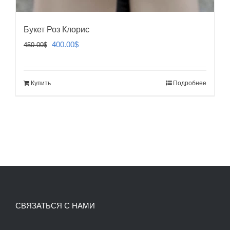
Букет Роз Клорис
Первоначальная
Текущая
400.00
$
450.00
$
цена
цена:
составляла
400.00$.
Купить
Подробнее
450.00$.
СВЯЗАТЬСЯ С НАМИ