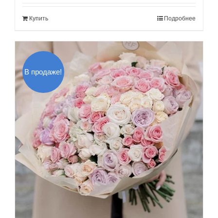
составляла
300.00$.
Купить
Подробнее
350.00$.
В продаже!