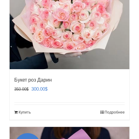
Букет роз Дарин
Первоначальная
Текущая
300.00
$
350.00
$
цена
цена:
составляла
300.00$.
Купить
Подробнее
350.00$.