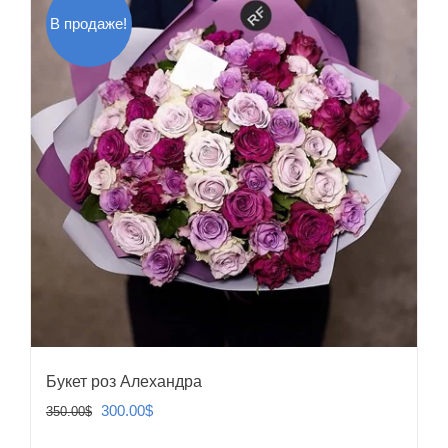
В продаже!
Букет роз Алехандра
Первоначальная
Текущая
300.00
$
350.00
$
цена
цена: