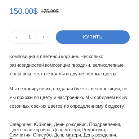
150.00
$
175.00
$
Первоначальная
Текущая
цена
цена:
составляла
150.00$.
КУПИТЬ
Количество
175.00$.
товара
Композиция в плетеной корзине. Несколько
Цветочная
разновидностей композиции гвоздики, великолепные
корзина
тюльпаны, желтые каллы и другие нежные цветы.
Валерия
Мы не копируем их, создавая букеты и композиции, но
мы похожи по цвету и настроению. Мы собираем их из
сезонных свежих цветов по определенному бюджету.
Categories:
Юбилей
,
День рождения
,
Поздравления
,
Цветочная корзина
,
День матери
,
Романтика
,
Симпатия
,
Спасибо
,
День матери
,
День рождения
,