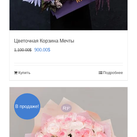
Цветочная Корзина Мечты
Первоначальная
Текущая
900.00
$
1,100.00
$
цена
цена:
составляла
900.00$.
Купить
Подробнее
1,100.00$.
В продаже!