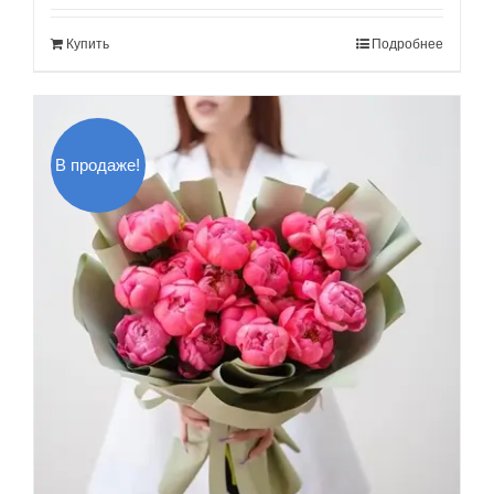
составляла
180.00$.
Купить
Подробнее
220.00$.
В продаже!