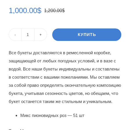
1,000.00
$
1,200.00
$
Первоначальная
Текущая
цена
цена:
составляла
1,000.00$.
КУПИТЬ
Количество
1,200.00$.
товара
Все букеты доставляются в ремесленной коробке,
Пион
защищающей от любых погодных условий, и в вазе с
Роза
водой. Все наши букеты индивидуальны и составлены
Лена
в соответствии с вашими пожеланиями. Мы оставляем
за собой право определять окончательную композицию
букета, учитывая сезонность цветов, но обещаем, что
букет останется таким же стильным и уникальным.
Микс пионовидных роз — 51 шт