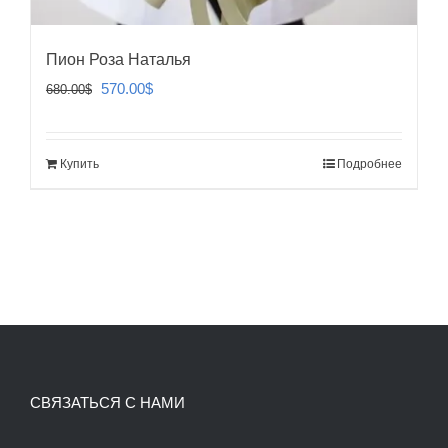
Пион Роза Наталья
Первоначальная
Текущая
570.00
$
680.00
$
цена
цена:
составляла
570.00$.
Купить
Подробнее
680.00$.
СВЯЗАТЬСЯ С НАМИ