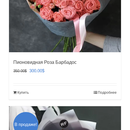
Пионовидная Роза Барбадос
Первоначальная
Текущая
300.00
$
350.00
$
цена
цена:
составляла
300.00$.
Купить
Подробнее
350.00$.
В продаже!