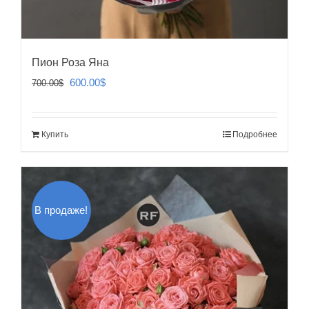
Пион Роза Яна
Первоначальная
Текущая
600.00
$
700.00
$
цена
цена:
составляла
600.00$.
Купить
Подробнее
700.00$.
В продаже!