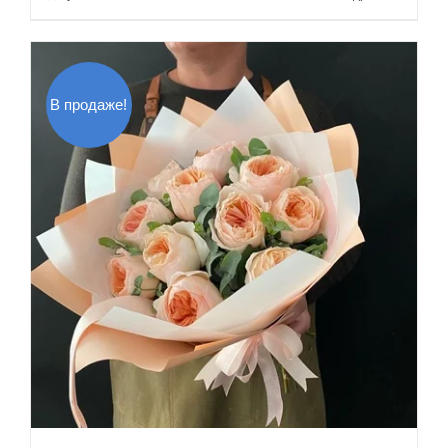
950.00$.
В продаже!