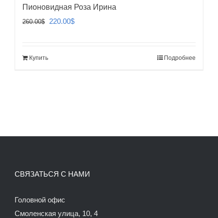
Пионовидная Роза Ирина
Первоначальная
Текущая
220.00
$
260.00
$
цена
цена:
составляла
220.00$.
Купить
Подробнее
260.00$.
СВЯЗАТЬСЯ С НАМИ
Головной офис
Смоленская улица, 10, 4