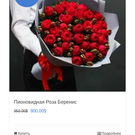
Пионовидная Роза Беренис
Первоначальная
Текущая
800.00
$
950.00
$
цена
цена:
составляла
800.00$.
Купить
Подробнее