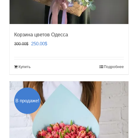
Корзина цветов Одесса
Первоначальная
Текущая
250.00
$
300.00
$
цена
цена:
составляла
250.00$.
Купить
Подробнее
300.00$.
В продаже!