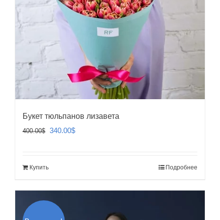
Букет тюльпанов лизавета
Первоначальная
Текущая
340.00
$
400.00
$
цена
цена:
составляла
340.00$.
Купить
Подробнее
400.00$.