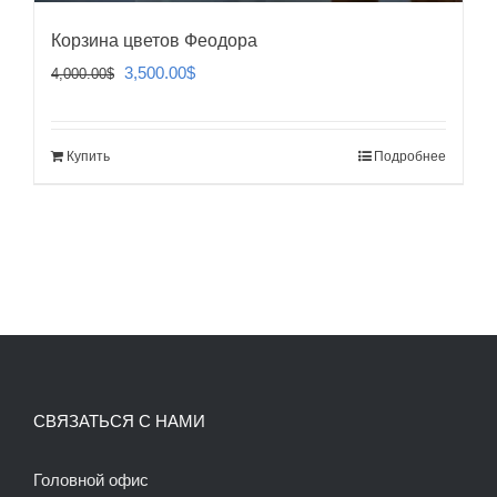
Корзина цветов Феодора
Первоначальная
Текущая
3,500.00
$
4,000.00
$
цена
цена:
составляла
3,500.00$.
Купить
Подробнее
4,000.00$.
СВЯЗАТЬСЯ С НАМИ
Головной офис