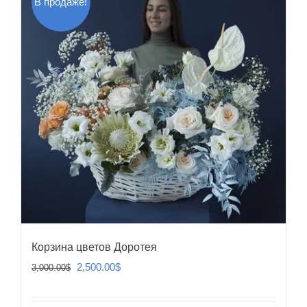
В продаже!
Корзина цветов Доротея
Первоначальная
Текущая
2,500.00
$
3,000.00
$
цена
цена:
составляла
2,500.00$.