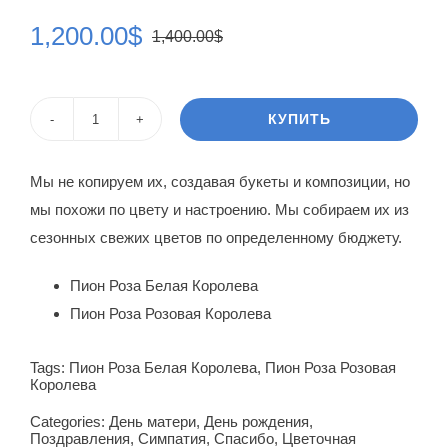
1,200.00
$
1,400.00
$
Первоначальная
Текущая
цена
цена:
составляла
1,200.00$.
КУПИТЬ
Количество
1,400.00$.
товара
Мы не копируем их, создавая букеты и композиции, но
Корзина
мы похожи по цвету и настроению. Мы собираем их из
цветов
сезонных свежих цветов по определенному бюджету.
bach
Пион Роза Белая Королева
Пион Роза Розовая Королева
Tags:
Пион Роза Белая Королева
,
Пион Роза Розовая
Королева
Categories:
День матери
,
День рождения
,
Поздравления
,
Симпатия
,
Спасибо
,
Цветочная