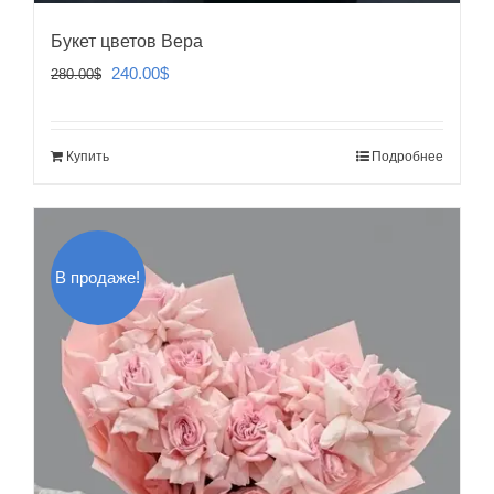
Букет цветов Вера
Первоначальная
Текущая
240.00
$
280.00
$
цена
цена:
составляла
240.00$.
Купить
Подробнее
280.00$.
В продаже!