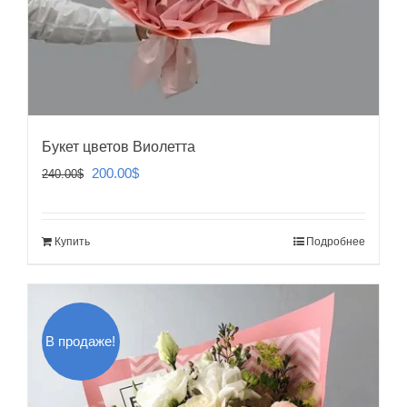
Букет цветов Виолетта
Первоначальная
Текущая
200.00
$
240.00
$
цена
цена:
составляла
200.00$.
Купить
Подробнее
240.00$.
В продаже!