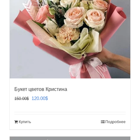
Букет цветов Кристина
Первоначальная
Текущая
120.00
$
150.00
$
цена
цена:
составляла
120.00$.
Купить
Подробнее
150.00$.