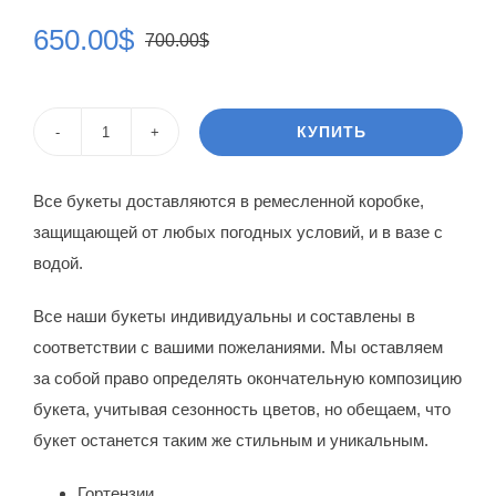
650.00
$
700.00
$
Первоначальная
Текущая
цена
цена:
составляла
650.00$.
КУПИТЬ
Количество
700.00$.
товара
Все букеты доставляются в ремесленной коробке,
Букет
защищающей от любых погодных условий, и в вазе с
цветов
водой.
Офения
Все наши букеты индивидуальны и составлены в
соответствии с вашими пожеланиями. Мы оставляем
за собой право определять окончательную композицию
букета, учитывая сезонность цветов, но обещаем, что
букет останется таким же стильным и уникальным.
Гортензии