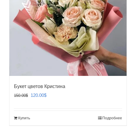
Букет цветов Кристина
Первоначальная
Текущая
120.00
$
150.00
$
цена
цена:
составляла
120.00$.
Купить
Подробнее
150.00$.