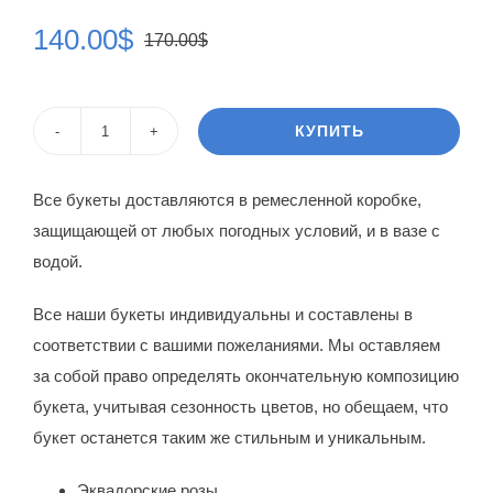
140.00
$
170.00
$
Первоначальная
Текущая
цена
цена:
составляла
140.00$.
КУПИТЬ
Количество
170.00$.
товара
Все букеты доставляются в ремесленной коробке,
Букет
защищающей от любых погодных условий, и в вазе с
цветов
водой.
Иванна
Все наши букеты индивидуальны и составлены в
соответствии с вашими пожеланиями. Мы оставляем
за собой право определять окончательную композицию
букета, учитывая сезонность цветов, но обещаем, что
букет останется таким же стильным и уникальным.
Эквадорские розы