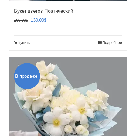
Букет цветов Поэтический
Первоначальная
Текущая
130.00
$
160.00
$
цена
цена:
составляла
130.00$.
Купить
Подробнее
160.00$.
В продаже!