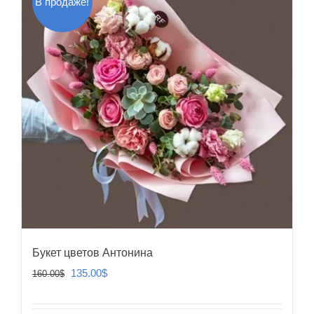
В продаже!
Букет цветов Антонина
Первоначальная
Текущая
135.00
$
160.00
$
цена
цена:
составляла
135.00$.