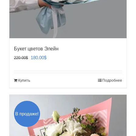
Букет цветов Элейн
Первоначальная
Текущая
180.00
$
220.00
$
цена
цена:
составляла
180.00$.
Купить
Подробнее
220.00$.
В продаже!