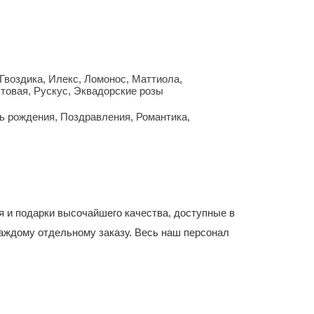
Гвоздика
,
Илекс
,
Ломонос
,
Маттиола
,
стовая
,
Рускус
,
Эквадорские розы
ь рождения
,
Поздравления
,
Романтика
,
я и подарки высочайшего качества, доступные в
аждому отдельному заказу. Весь наш персонал