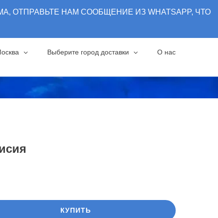
0
МА, ОТПРАВЬТЕ НАМ СООБЩЕНИЕ ИЗ WHATSAPP, ЧТО
Мой счет
Москва
Выберите город доставки
О нас
лисия
воначальная
кущая
а
а:
тавляла
.00$.
КУПИТЬ