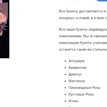
850
товара
Все букеты доставляются в
Букет
погодных условий, и в вазе с
цветов
Алисия
Все наши букеты индивидуа
пожеланиями. Мы оставляем
композицию букета, учитыва
останется таким же стильны
Антуриум
Амариллис
Диантус
Маттиола
Пионовидные Розы
Кустовые Розы
Илекс