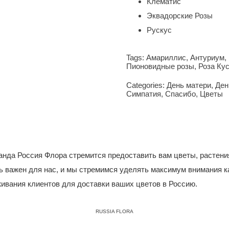
Клематис
Эквадорские Розы
Рускус
Tags:
Амариллис
,
Антуриум
,
Пионовидные розы
,
Роза Ку
Categories:
День матери
,
Ден
Симпатия
,
Спасибо
,
Цветы
анда Россия Флора стремится предоставить вам цветы, растени
ь важен для нас, и мы стремимся уделять максимум внимания к
ивания клиентов для доставки ваших цветов в Россию.
RUSSIA FLORA