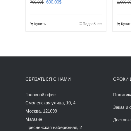
Первоначальная
Текущая
600.00
$
700.00
$
1,600.0
цена
цена:
составляла
600.00$.
Купить
Подробнее
Купит
700.00$.
СВЯЗАТЬСЯ С НАМИ
СРОКИ 
Головной офис
Политик
Смоленская улица, 10, 4
Заказ и 
Москва, 121099
Магазин
Доставк
Пресненская набережная, 2