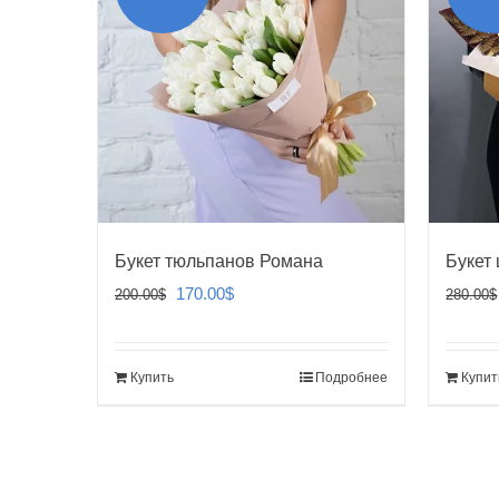
Букет тюльпанов Романа
Букет
Первоначальная
Текущая
170.00
$
200.00
$
280.00
$
цена
цена:
составляла
170.00$.
Купить
Подробнее
Купит
200.00$.