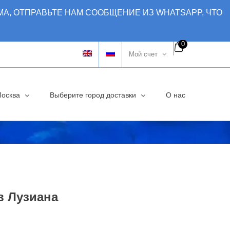
МА, ОТПРАВЬТЕ НАМ СООБЩЕНИЕ ИЗ WHATSAPP, ЧТО
0
Мой счет
Москва
Выберите город доставки
О нас
в Лузиана
воначальная
кущая