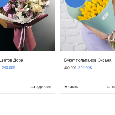
 цветов Дора
Букет тюльпанов Оксана
Первоначальная
Текущая
Первоначальная
Текущая
240.00
$
340.00
$
400.00
$
цена
цена:
цена
цена:
составляла
240.00$.
составляла
340.00$.
ь
Подробнее
Купить
По
280.00$.
400.00$.