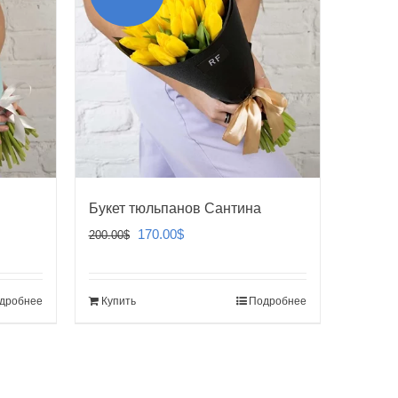
Букет тюльпанов Сантина
Первоначальная
Текущая
170.00
$
200.00
$
цена
цена:
составляла
170.00$.
дробнее
Купить
Подробнее
200.00$.