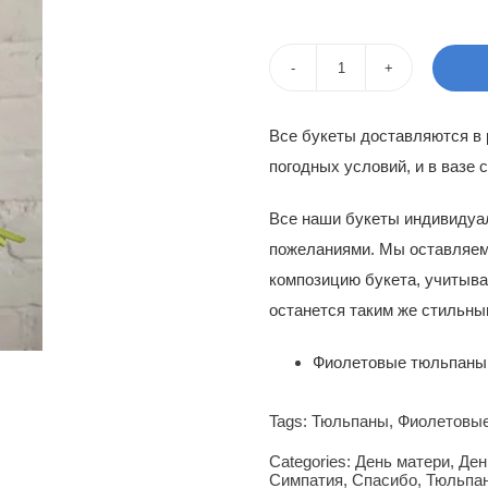
цен
цен
сос
170
Количество
200
товара
Все букеты доставляются в
Букет
погодных условий, и в вазе с
тюльпанов
Лузиана
Все наши букеты индивидуа
пожеланиями. Мы оставляем
композицию букета, учитыва
останется таким же стильны
Фиолетовые тюльпаны 
Tags:
Тюльпаны
,
Фиолетовы
Categories:
День матери
,
Ден
Симпатия
,
Спасибо
,
Тюльпа