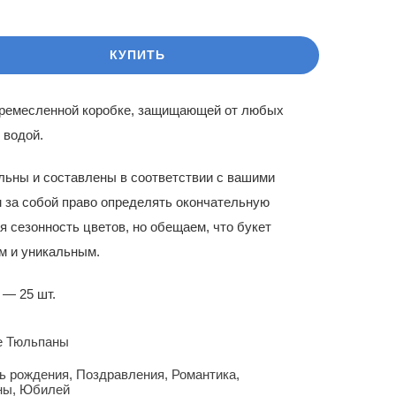
а
а:
тавляла
.00$.
КУПИТЬ
.00$.
 ремесленной коробке, защищающей от любых
 водой.
льны и составлены в соответствии с вашими
 за собой право определять окончательную
я сезонность цветов, но обещаем, что букет
м и уникальным.
— 25 шт.
е Тюльпаны
ь рождения
,
Поздравления
,
Романтика
,
ны
,
Юбилей