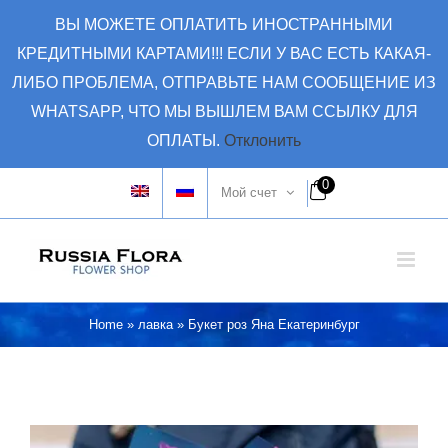
Skip
ВЫ МОЖЕТЕ ОПЛАТИТЬ ИНОСТРАННЫМИ
to
КРЕДИТНЫМИ КАРТАМИ!!! ЕСЛИ У ВАС ЕСТЬ КАКАЯ-
content
ЛИБО ПРОБЛЕМА, ОТПРАВЬТЕ НАМ СООБЩЕНИЕ ИЗ
WHATSAPP, ЧТО МЫ ВЫШЛЕМ ВАМ ССЫЛКУ ДЛЯ
ОПЛАТЫ.
Отклонить
0
Мой счет
Home
»
лавка
»
Букет роз Яна Екатеринбург