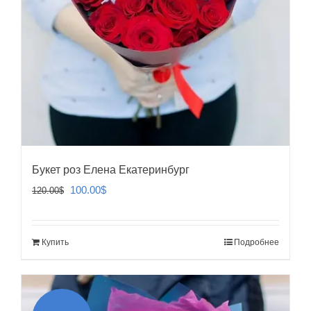
Букет роз Елена Екатеринбург
Первоначальная
Текущая
100.00
$
120.00
$
цена
цена:
составляла
100.00$.
Купить
Подробнее
120.00$.