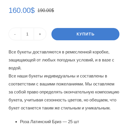
160.00
$
190.00
$
Первоначальная
Текущая
цена
цена:
составляла
160.00$.
КУПИТЬ
Количество
190.00$.
товара
Все букеты доставляются в ремесленной коробке,
Букет
защищающей от любых погодных условий, и в вазе с
роз
водой.
Яна
Все наши букеты индивидуальны и составлены в
Екатеринбург
соответствии с вашими пожеланиями. Мы оставляем
за собой право определять окончательную композицию
букета, учитывая сезонность цветов, но обещаем, что
букет останется таким же стильным и уникальным.
Роза Латинский Бриз — 25 шт