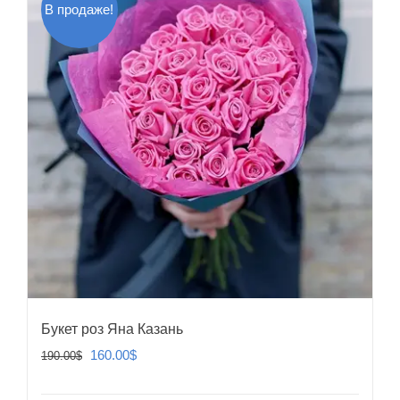
В продаже!
Букет роз Яна Казань
Первоначальная
Текущая
160.00
$
190.00
$
цена
цена: