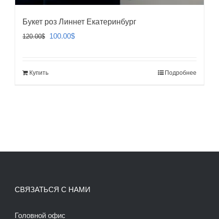
Букет роз Линнет Екатеринбург
Первоначальная
Текущая
100.00
$
120.00
$
цена
цена:
составляла
100.00$.
Купить
Подробнее
120.00$.
СВЯЗАТЬСЯ С НАМИ
Головной офис