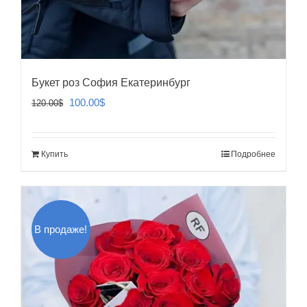
Букет роз София Екатеринбург
Первоначальная
Текущая
100.00
$
120.00
$
цена
цена:
составляла
100.00$.
Купить
Подробнее
120.00$.
В продаже!