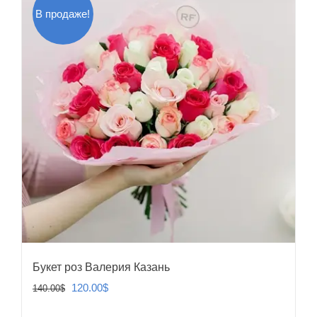
В продаже!
Букет роз Валерия Казань
Первоначальная
Текущая
120.00
$
140.00
$
цена
цена: