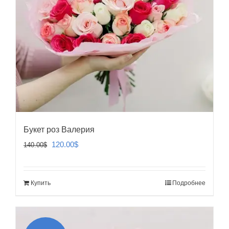
Букет роз Валерия
Первоначальная
Текущая
120.00
$
140.00
$
цена
цена:
составляла
120.00$.
Купить
Подробнее
140.00$.