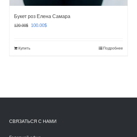
Букет роз Елена Самара
Первоначальная
Текущая
100.00
$
120.00
$
цена
цена:
составляла
100.00$.
Купить
Подробнее
120.00$.
СВЯЗАТЬСЯ С НАМИ