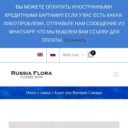
Skip
ВЫ МОЖЕТЕ ОПЛАТИТЬ ИНОСТРАННЫМИ
to
КРЕДИТНЫМИ КАРТАМИ!!! ЕСЛИ У ВАС ЕСТЬ КАКАЯ-
content
ЛИБО ПРОБЛЕМА, ОТПРАВЬТЕ НАМ СООБЩЕНИЕ ИЗ
WHATSAPP, ЧТО МЫ ВЫШЛЕМ ВАМ ССЫЛКУ ДЛЯ
ОПЛАТЫ.
Отклонить
0
Мой счет
Home
»
лавка
»
Букет роз Валерия Самара