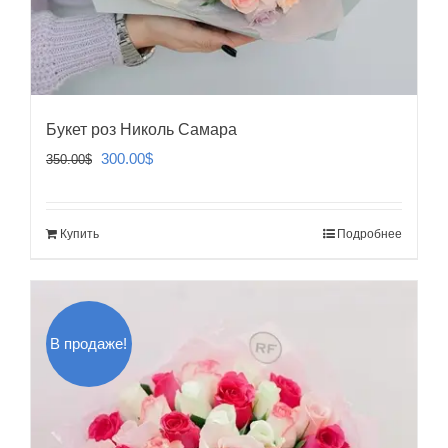
Букет роз Николь Самара
Первоначальная
Текущая
300.00
$
350.00
$
цена
цена:
составляла
300.00$.
Купить
Подробнее
350.00$.
В продаже!