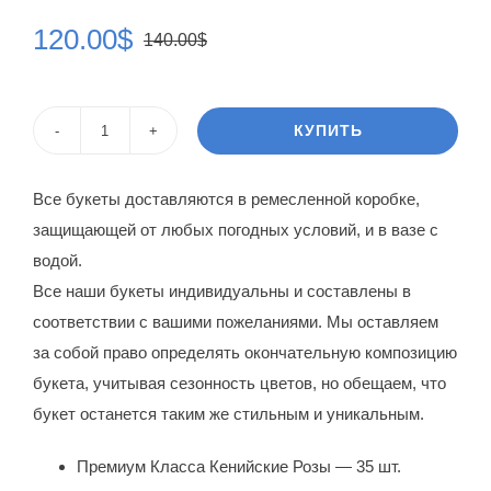
120.00
$
140.00
$
Первоначальная
Текущая
цена
цена:
составляла
120.00$.
КУПИТЬ
Количество
140.00$.
товара
Все букеты доставляются в ремесленной коробке,
Букет
защищающей от любых погодных условий, и в вазе с
роз
водой.
Валерия
Все наши букеты индивидуальны и составлены в
Самара
соответствии с вашими пожеланиями. Мы оставляем
за собой право определять окончательную композицию
букета, учитывая сезонность цветов, но обещаем, что
букет останется таким же стильным и уникальным.
Премиум Класса Кенийские Розы — 35 шт.