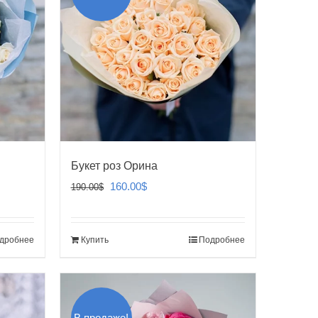
Букет роз Орина
Первоначальная
Текущая
160.00
$
190.00
$
цена
цена:
составляла
160.00$.
дробнее
Купить
Подробнее
190.00$.
В продаже!