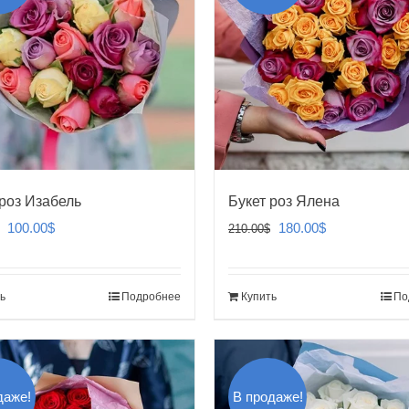
 роз Изабель
Букет роз Ялена
Первоначальная
Текущая
Первоначальная
Текущая
100.00
$
180.00
$
210.00
$
цена
цена:
цена
цена:
составляла
100.00$.
составляла
180.00$.
ь
Подробнее
Купить
По
120.00$.
210.00$.
даже!
В продаже!