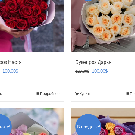
 роз Настя
Букет роз Дарья
Первоначальная
Текущая
Первоначальная
Текущая
100.00
$
100.00
$
120.00
$
цена
цена:
цена
цена:
составляла
100.00$.
составляла
100.00$.
ь
Подробнее
Купить
По
120.00$.
120.00$.
даже!
В продаже!