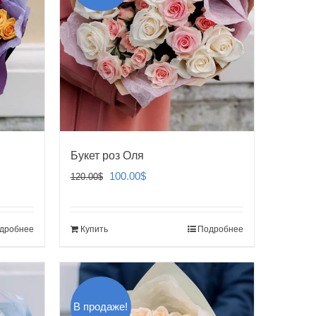
Букет роз Оля
Первоначальная
Текущая
100.00
$
120.00
$
цена
цена:
составляла
100.00$.
дробнее
Купить
Подробнее
120.00$.
В продаже!