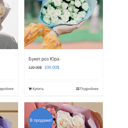
Букет роз Юра
Первоначальная
Текущая
100.00
$
120.00
$
цена
цена:
составляла
100.00$.
дробнее
Купить
Подробнее
120.00$.
В продаже!