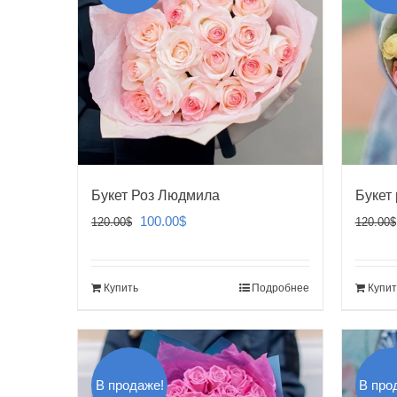
Букет Роз Людмила
Букет
Первоначальная
Текущая
100.00
$
120.00
$
120.00
$
цена
цена:
составляла
100.00$.
Купить
Подробнее
Купит
120.00$.
В продаже!
В про