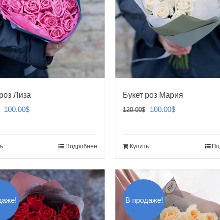
роз Лиза
Букет роз Мария
Первоначальная
Текущая
Первоначальная
Текущая
100.00
$
100.00
$
120.00
$
цена
цена:
цена
цена:
составляла
100.00$.
составляла
100.00$.
ь
Подробнее
Купить
По
120.00$.
120.00$.
даже!
В продаже!