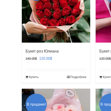
Букет роз Юлиана
Букет
Первоначальная
Текущая
120.00
$
140.00
$
120.00
$
цена
цена:
составляла
120.00$.
Купить
Подробнее
Купит
140.00$.
В продаже!
В про