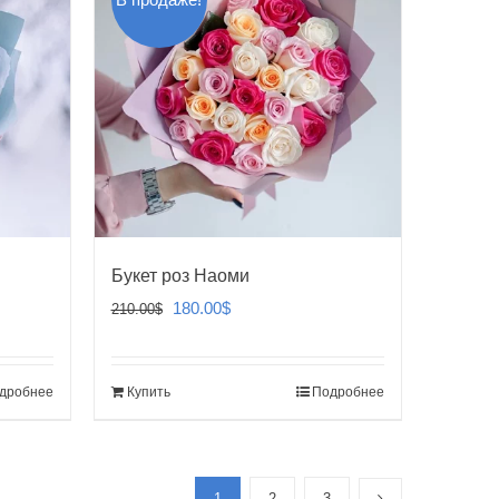
Букет роз Наоми
Первоначальная
Текущая
180.00
$
210.00
$
цена
цена:
составляла
180.00$.
дробнее
Купить
Подробнее
210.00$.
1
2
3