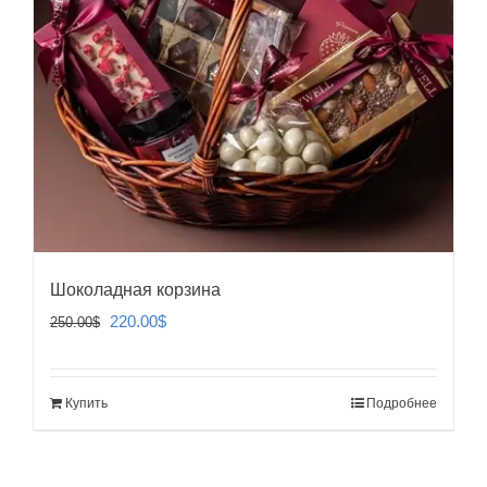
Шоколадная корзина
Первоначальная
Текущая
220.00
$
250.00
$
цена
цена:
составляла
220.00$.
Купить
Подробнее
250.00$.