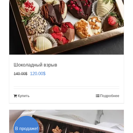
Шоколадный взрыв
Первоначальная
Текущая
120.00
$
140.00
$
цена
цена:
составляла
120.00$.
Купить
Подробнее
140.00$.
В продаже!