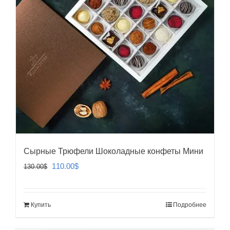
Сырные Трюфели Шоколадные конфеты Мини
Первоначальная
Текущая
110.00
$
130.00
$
цена
цена:
составляла
110.00$.
Купить
Подробнее
130.00$.