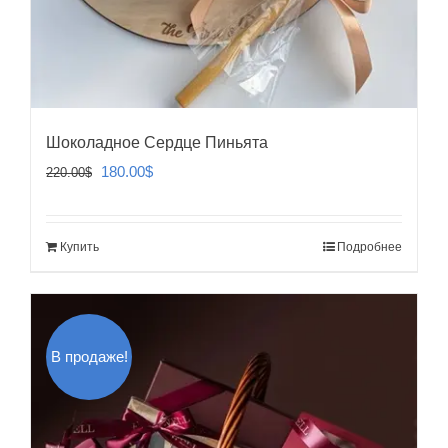
Шоколадное Сердце Пиньята
Первоначальная
Текущая
180.00
$
220.00
$
цена
цена:
составляла
180.00$.
Купить
Подробнее
220.00$.
В продаже!