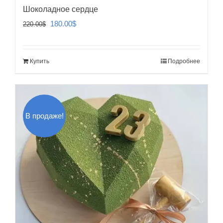
Шоколадное сердце
Первоначальная
Текущая
180.00
$
220.00
$
цена
цена:
составляла
180.00$.
Купить
Подробнее
220.00$.
В продаже!