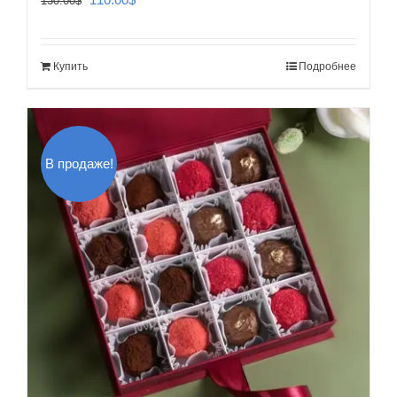
130.00
$
цена
цена:
составляла
110.00$.
Купить
Подробнее
130.00$.
В продаже!