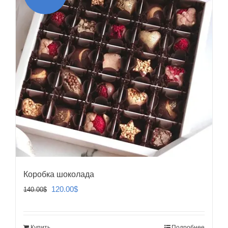
Коробка шоколада
Первоначальная
Текущая
120.00
$
140.00
$
цена
цена:
составляла
120.00$.
Купить
Подробнее