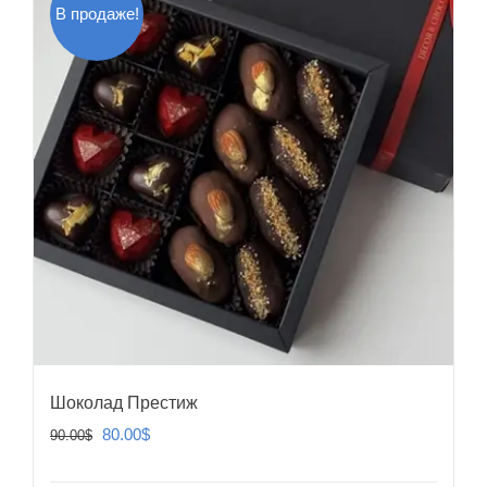
В продаже!
Шоколад Престиж
Первоначальная
Текущая
80.00
$
90.00
$
цена
цена: