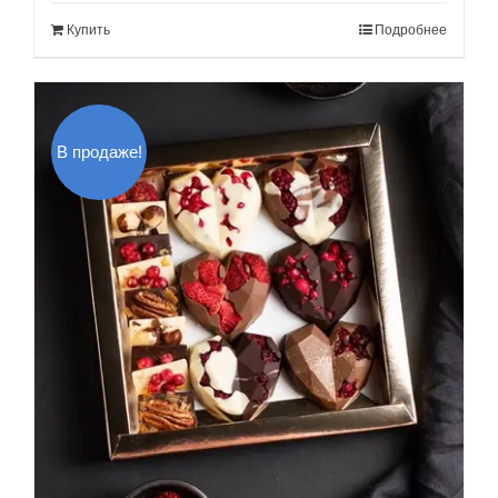
составляла
80.00$.
Купить
Подробнее
90.00$.
В продаже!