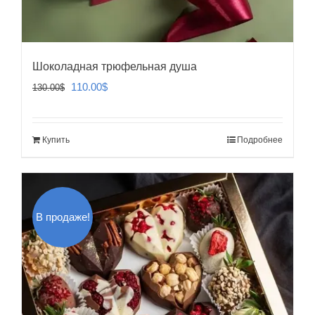
Шоколадная трюфельная душа
Первоначальная
Текущая
110.00
$
130.00
$
цена
цена:
составляла
110.00$.
Купить
Подробнее
130.00$.
В продаже!