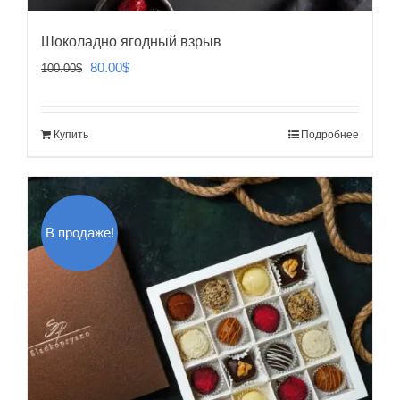
Шоколадно ягодный взрыв
Первоначальная
Текущая
80.00
$
100.00
$
цена
цена:
составляла
80.00$.
Купить
Подробнее
100.00$.
В продаже!