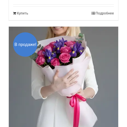
составляла
120.00$.
Купить
Подробнее
140.00$.
В продаже!