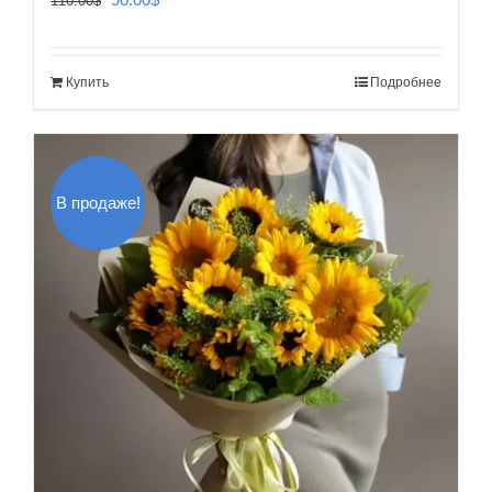
110.00
$
цена
цена:
составляла
90.00$.
Купить
Подробнее
110.00$.
В продаже!