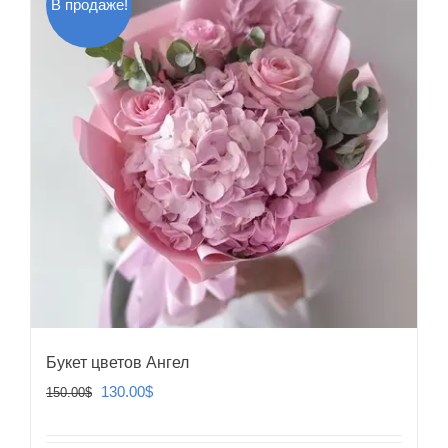
В продаже!
Букет цветов Ангел
Первоначальная
Текущая
130.00
$
150.00
$
цена
цена:
составляла
130.00$.