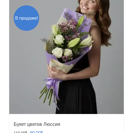
В продаже!
Букет цветов Люссия
Первоначальная
Текущая
90.00
$