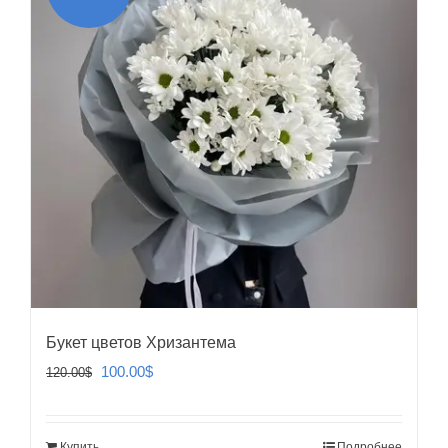
Букет цветов Хризантема
Первоначальная
Текущая
100.00
$
120.00
$
цена
цена:
составляла
100.00$.
Купить
Подробнее