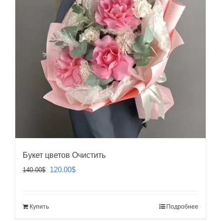
Букет цветов Очистить
Первоначальная
Текущая
120.00
$
140.00
$
цена
цена:
составляла
120.00$.
Купить
Подробнее
140.00$.