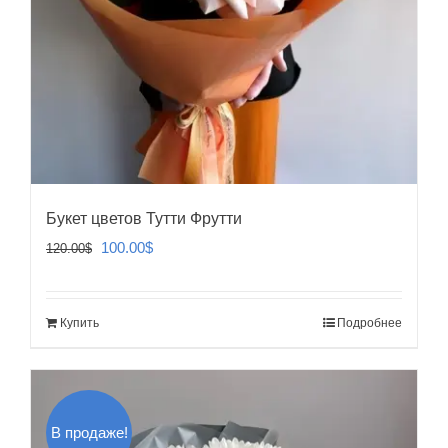
Букет цветов Тутти Фрутти
Первоначальная
Текущая
100.00
$
120.00
$
цена
цена:
составляла
100.00$.
Купить
Подробнее
120.00$.
В продаже!