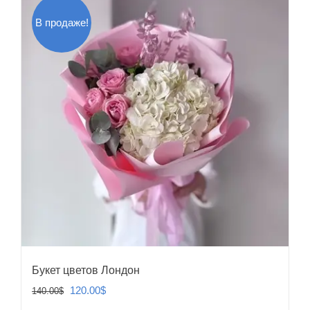
В продаже!
Букет цветов Лондон
Первоначальная
Текущая
120.00
$
140.00
$
цена
цена: