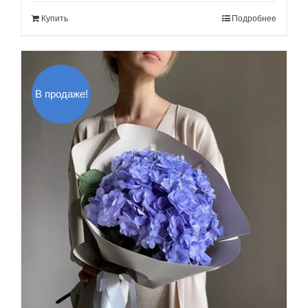
составляла
60.00$.
Купить
Подробнее
80.00$.
В продаже!