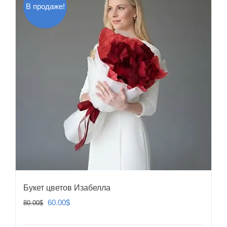
В продаже!
Букет цветов Изабелла
Первоначальная
Текущая
60.00
$
80.00
$
цена
цена: