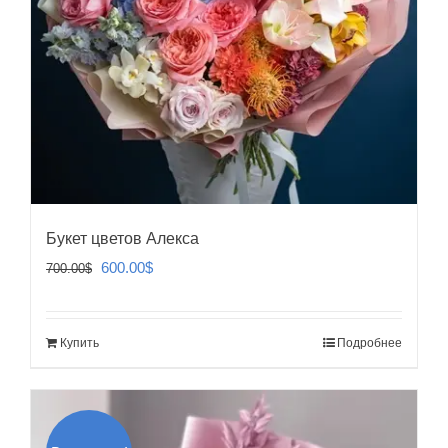
Букет цветов Алекса
Первоначальная
Текущая
600.00
$
700.00
$
цена
цена:
составляла
600.00$.
Купить
Подробнее
700.00$.