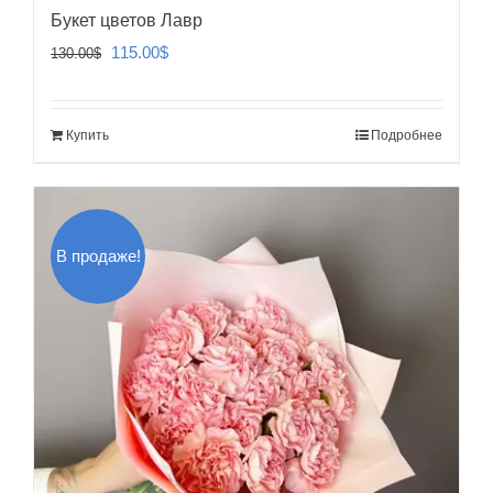
Букет цветов Лавр
Первоначальная
Текущая
115.00
$
130.00
$
цена
цена:
составляла
115.00$.
Купить
Подробнее
130.00$.
В продаже!