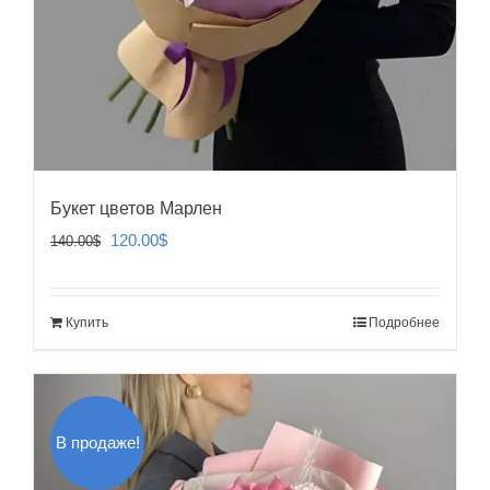
Букет цветов Марлен
Первоначальная
Текущая
120.00
$
140.00
$
цена
цена:
составляла
120.00$.
Купить
Подробнее
140.00$.
В продаже!