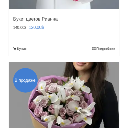
Букет цветов Рианна
Первоначальная
Текущая
120.00
$
140.00
$
цена
цена:
составляла
120.00$.
Купить
Подробнее
140.00$.
В продаже!