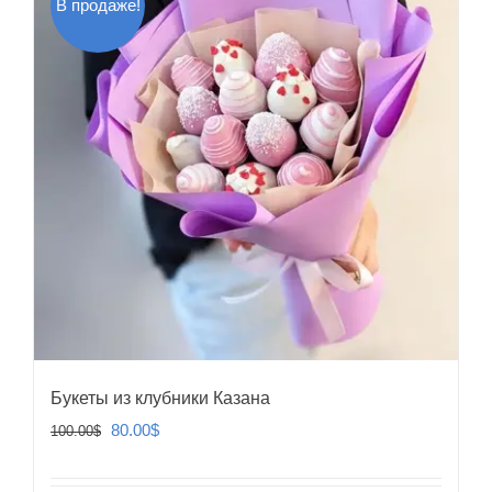
В продаже!
Букеты из клубники Казана
Первоначальная
Текущая
80.00
$
100.00
$
цена
цена:
составляла
80.00$.