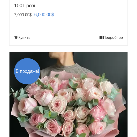
1001 розы
Первоначальная
Текущая
6,000.00
$
7,000.00
$
цена
цена:
составляла
6,000.00$.
Купить
Подробнее
7,000.00$.
В продаже!