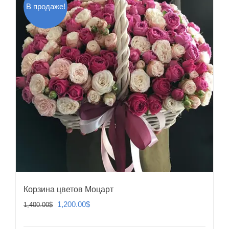
В продаже!
Корзина цветов Моцарт
Первоначальная
Текущая
1,200.00
$
1,400.00
$
цена
цена: