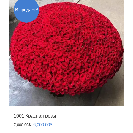
В продаже!
1001 Красная розы
Первоначальная
Текущая
6,000.00
$
7,000.00
$
цена
цена: