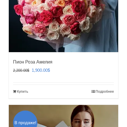
Пион Роза Амелия
Первоначальная
Текущая
1,900.00
$
2,200.00
$
цена
цена:
составляла
1,900.00$.
Купить
Подробнее
2,200.00$.
В продаже!