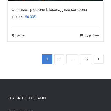
Сырные Трюфели Шоколадные конфеты
Первоначальная
Текущая
90.00
$
110.00
$
цена
цена:
составляла
90.00$.
Купить
Подробнее
110.00$.
1
2
…
16
СВЯЗАТЬСЯ С НАМИ