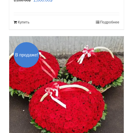
1,200.00
$
цена
цена:
составляла
1,000.00$.
Купить
Подробнее
1,200.00$.
В продаже!