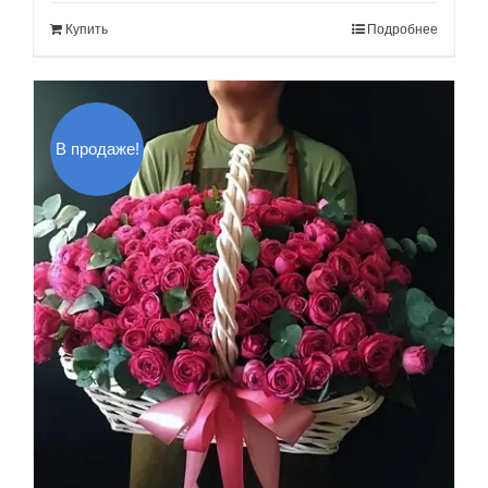
составляла
1,200.00$.
Купить
Подробнее
1,400.00$.
В продаже!