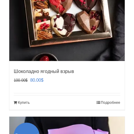
Шоколадно ягодный взрыв
Первоначальная
Текущая
80.00
$
100.00
$
цена
цена:
составляла
80.00$.
Купить
Подробнее
100.00$.