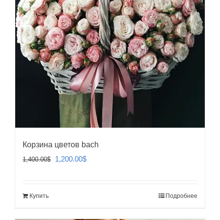
Корзина цветов bach
Первоначальная
Текущая
1,200.00
$
1,400.00
$
цена
цена:
составляла
1,200.00$.
Купить
Подробнее
1,400.00$.