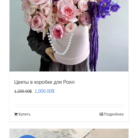
Цветы в коробке для Роял
Первоначальная
Текущая
1,000.00
$
1,200.00
$
цена
цена:
составляла
1,000.00$.
Купить
Подробнее
1,200.00$.