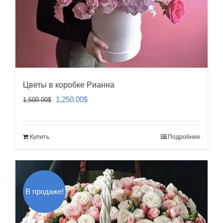
Цветы в коробке Рианна
Первоначальная
Текущая
1,250.00
$
1,500.00
$
цена
цена:
составляла
1,250.00$.
Купить
Подробнее
1,500.00$.
В продаже!