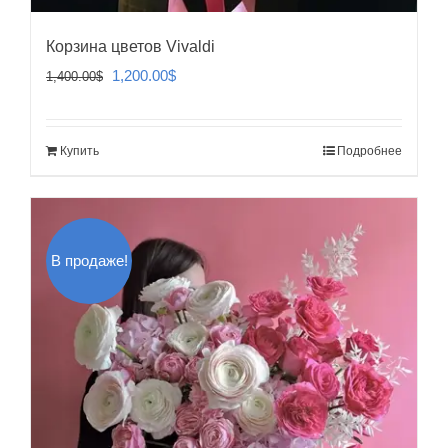
Корзина цветов Vivaldi
Первоначальная
Текущая
1,200.00
$
1,400.00
$
цена
цена:
составляла
1,200.00$.
Купить
Подробнее
1,400.00$.
В продаже!